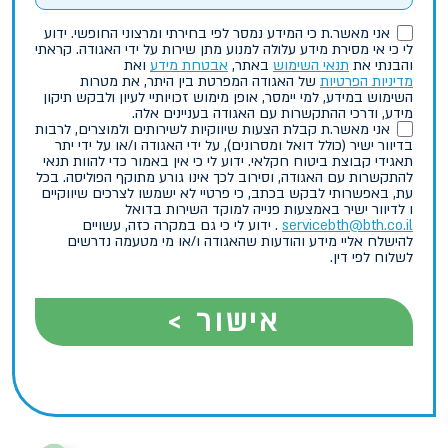
אני מאשר.ת כי המידע נמסר לפי בחירתי ומרצוני החופשי. ידוע
לי כי אי מסירת מידע עלולה למנוע מתן שירות על ידי האגודה. קראתי
והבנתי את
תנאי השימוש
באתר,
אבטחת מידע
ואת
מדיניות הפרטיות
של האגודה המפרטת בין היתר, את מטרות
השימוש במידע, למי יימסר, אופן מימוש זכויותיי לעיון ולבקש תיקון
מידע, ודרכי ההתקשרות עם האגודה בעניינים אלה.
אני מאשר.ת קבלת הצעות שיווקיות לשירותים ולמוצרים, לרבות
בדיוור ישיר (כולל דואל ומסרונים), על ידי האגודה ו/או על ידי יתר
תאגידי קבוצת ביטוח חקלאי. ידוע לי כי אין באמור כדי להוות תנאי
להתקשרות עם האגודה, וסירוב לכך אינו גורע מתוקף הפוליסה. בכל
עת, באפשרותי לבקש בכתב, כי פרטיי לא ישמשו לצרכים שיווקיים
או לדיוור ישיר באמצעות פנייה למוקד השירות בדואל
servicebth@bth.co.il
. ידוע לי כי גם במקרה כזה, עשויים
להישלח אליי מידע והודעות שהאגודה ו/או מי מטעמה נדרשים
לשלוח לפי דין.